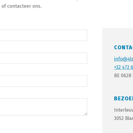
 of contacteer ons.
CONTA
info@4l
+32 472 
BE 0628 
BEZOE
Interleu
3052 Bl