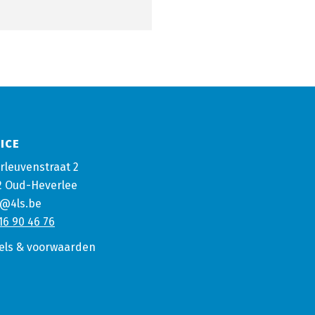
ICE
rleuvenstraat 2
2 Oud-Heverlee
o@4ls.be
16 90 46 76
els & voorwaarden