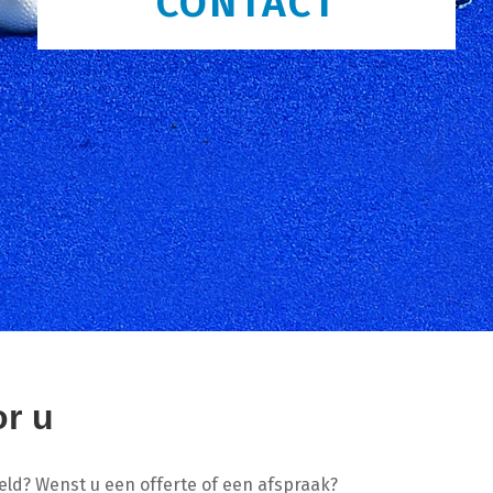
CONTACT
or u
eld? Wenst u een offerte of een afspraak?