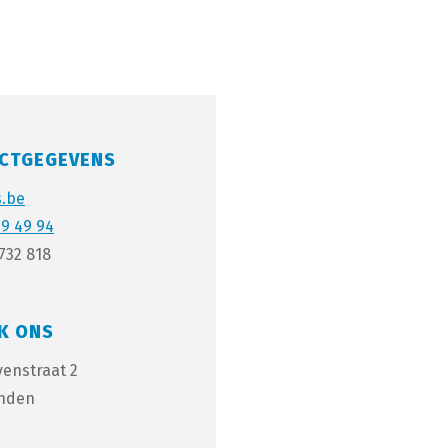
CTGEGEVENS
s.be
69 49 94
732 818
K ONS
venstraat 2
anden